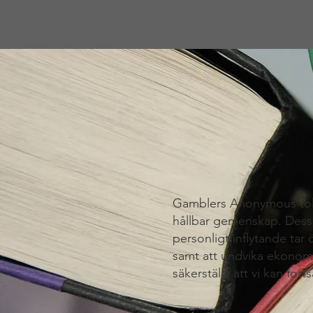
Gamblers Anonymous tolv t
hållbar gemenskap. Dessa t
personligt inflytande ta
samt att undvika ekonomi
säkerställa att vi kan fo