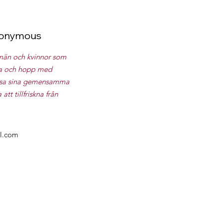
nonymous
män och kvinnor som
rka och hopp med
lösa sina gemensamma
tt tillfriskna från
l.com