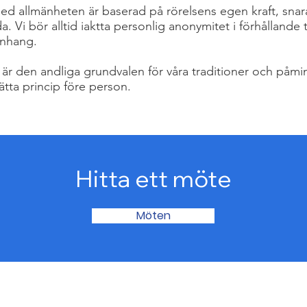
med allmänheten är baserad på rörelsens egen kraft, snar
 Vi bör alltid iaktta personlig anonymitet i förhållande til
anhang.
är den andliga grundvalen för våra traditioner och påmi
ätta princip före person.
Hitta ett möte
Möten