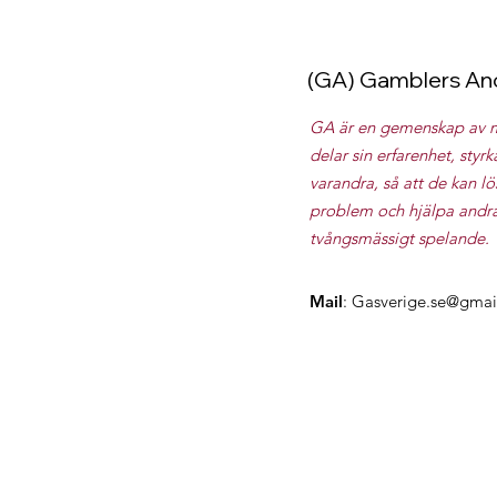
(GA) Gamblers A
GA är en gemenskap av 
delar sin erfarenhet, sty
varandra, så att de kan 
problem och hjälpa andra a
tvångsmässigt spelande.
Mail
:
Gasverige.se@gmai