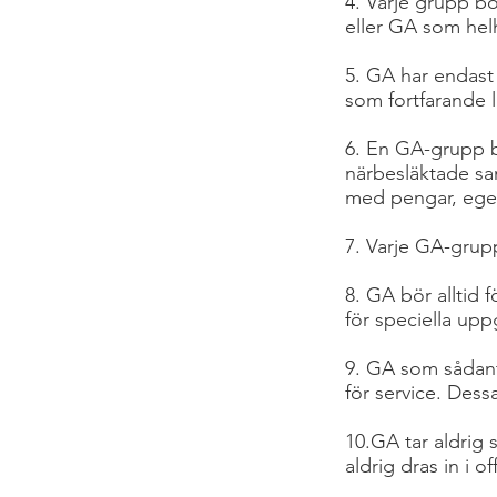
4. Varje grupp b
eller GA som hel
5. GA har endast 
som fortfarande l
6. En GA-grupp bör
närbesläktade s
med pengar, egend
7. Varje GA-grupp
8. GA bör alltid 
för speciella uppg
9. GA som sådant 
för service. Dess
10.GA tar aldrig 
aldrig dras in i of