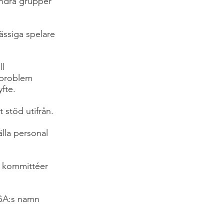
andra grupper
ässiga spelare
ll
 problem
fte.
 stöd utifrån.
älla personal
ch kommittéer
r GA:s namn