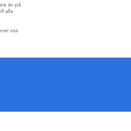
are än på
l alla
nner oss