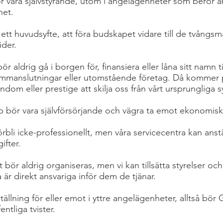
ör vara självstyrande, utom i angelägenheter som berör 
het.
ett huvudsyfte, att föra budskapet vidare till de tvångsm
ider.
 aldrig gå i borgen för, finansiera eller låna sitt namn ti
ammanslutningar eller utomstående företag. Då kommer
om eller prestige att skilja oss från vårt ursprungliga sy
 bör vara självförsörjande och vägra ta emot ekonomiskt
förbli icke-professionellt, men våra servicecentra kan anst
ifter.
bör aldrig organiseras, men vi kan tillsätta styrelser o
a är direkt ansvariga inför dem de tjänar.
ställning för eller emot i yttre angelägenheter, alltså bö
fentliga tvister.