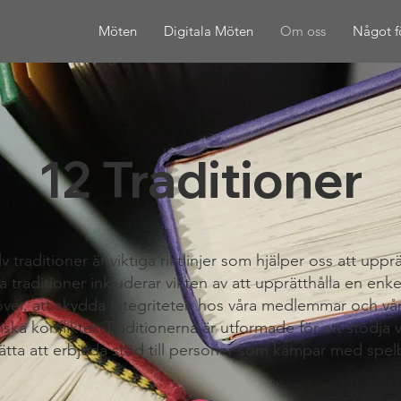
Möten
Digitala Möten
Om oss
Något f
12 Traditioner
raditioner är viktiga riktlinjer som hjälper oss att uppr
raditioner inkluderar vikten av att upprätthålla en enkel 
r över, att skydda integriteten hos våra medlemmar och 
ska konflikter. Traditionerna är utformade för att stödj
rtsätta att erbjuda stöd till personer som kämpar med spe