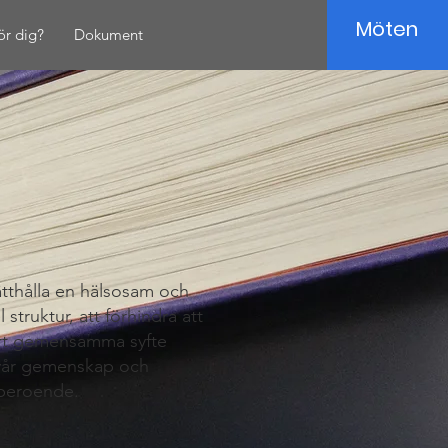
Möten
ör dig?
Dokument
ätthålla en hälsosam och
struktur, att förhindra att
vårt gemensamma syfte
a vår gemenskap och
lberoende.