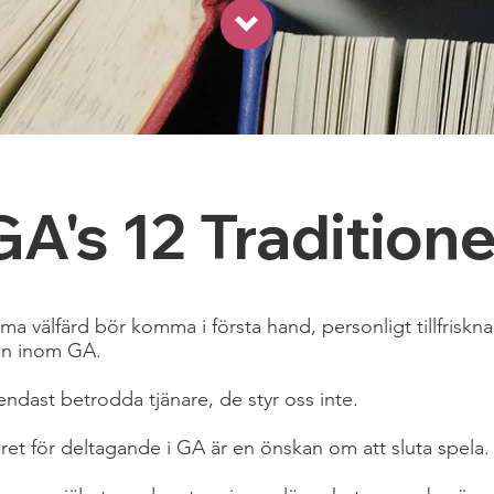
GA's 12 Traditione
a välfärd bör komma i första hand, personligt tillfriskn
en inom GA.
 endast betrodda tjänare, de styr oss inte.
oret för deltagande i GA är en önskan om att sluta spela.